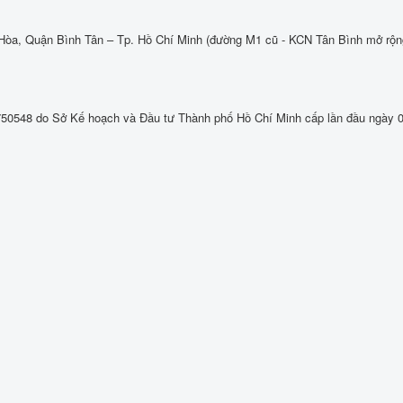
òa, Quận Bình Tân – Tp. Hồ Chí Minh (đường M1 cũ - KCN Tân Bình mở rộn
50548 do Sở Kế hoạch và Đầu tư Thành phố Hồ Chí Minh cấp lần đầu ngày 