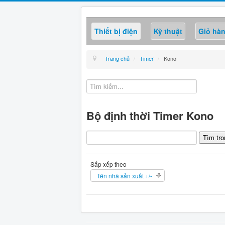
Thiết bị điện
Kỹ thuật
Giỏ hà
Trang chủ
/
Timer
/
Kono
Bộ định thời Timer Kono
Sắp xếp theo
Tên nhà sản xuất +/-