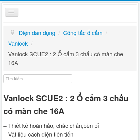
Toggle
Navigation
Điện dân dụng
Điện dân dụng
/
Công tắc ổ cắm
/
Giỏ hàng
Vanlock
/
Vanlock SCUE2 : 2 Ổ cắm 3 chấu có màn che
Hướng dẫn
16A
Liên hệ
Vanlock SCUE2 : 2 Ổ cắm 3 chấu
có màn che 16A
– Thiết kế hoàn hảo, chắc chắn,bền bỉ
– Vật liệu cách điện tiên tiến