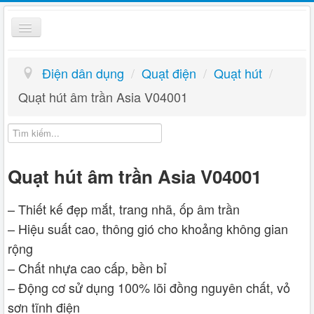
Toggle
Navigation
Điện dân dụng
Điện dân dụng
/
Quạt điện
/
Quạt hút
/
Giỏ hàng
Quạt hút âm trần Asia V04001
Hướng dẫn
Liên hệ
Quạt hút âm trần Asia V04001
– Thiết kế đẹp mắt, trang nhã, ốp âm trần
– Hiệu suất cao, thông gió cho khoảng không gian
rộng
– Chất nhựa cao cấp, bền bỉ
– Động cơ sử dụng 100% lõi đồng nguyên chất, vỏ
sơn tĩnh điện