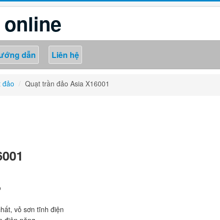
 online
ướng dẫn
Liên hệ
 đảo
/
Quạt trần đảo Asia X16001
6001
o
ất, vỏ sơn tĩnh điện