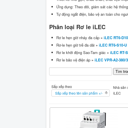
Ứng dụng: Theo dõi, giám sát các hệ thốn
Tự động ngắt điện, bảo vệ an toàn cho ngườ
Phân loại Rơ le iLEC
Rơ le hẹn giờ nháy đa cấp
»
iLEC RT6-D10
Rơ-le hẹn giờ trễ đa dải
»
iLEC RT6-S10-U
Rơ le khởi động Sao-Tam giác
»
iLEC RT-
Rơ le bảo vệ điện áp
»
iLEC VPR-A2-380/
Sắp xếp theo
Nhà sản x
Sắp xếp theo tên sản phẩm +/-
iLEC