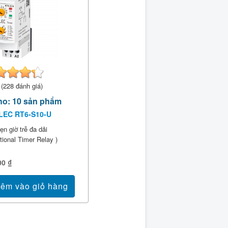
 (228 đánh giá)
ho: 10 sản phẩm
iLEC RT6-S10-U
ẹn giờ trễ đa dải
ctional Timer Relay )
00 ₫