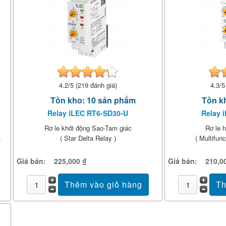
4.2/5 (219 đánh giá)
4.3/5
Tồn kho: 10 sản phẩm
Tồn k
Relay iLEC RT6-SD30-U
Relay 
Rơ le khởi động Sao-Tam giác
Rơ le h
)
( Star Delta Relay )
( Multifun
Giá bán:
225,000 ₫
Giá bán:
210,0