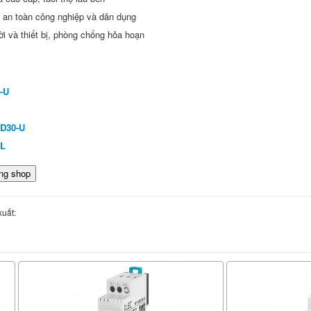
g an toàn công nghiệp và dân dụng
i và thiết bị, phòng chống hỏa hoạn
-U
SD30-U
3L
uất: