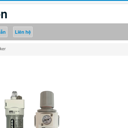
én
dẫn
Liên hệ
ker