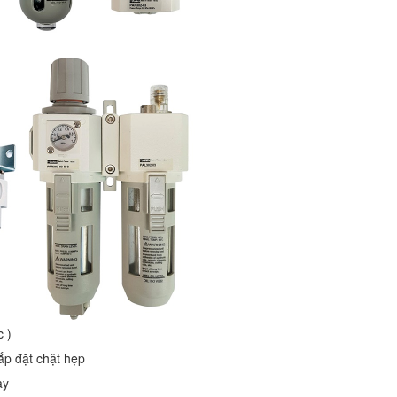
 )
ắp đặt chật hẹp
ay