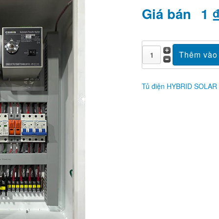
Giá bán
1 
Tủ điện HYBRID SOLAR