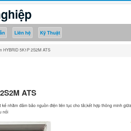
nghiệp
ẫn
Liên hệ
Kỹ Thuật
ện HYBRID 5K1P 2S2M ATS
 2S2M ATS
 nhằm đảm bảo nguồn điện liên tục cho tải,kết hợp thông minh giữa đi
u nối