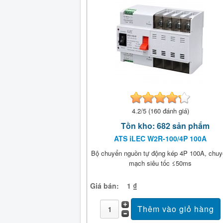
4.2/5 (160 đánh giá)
Tồn kho: 682 sản phẩm
ATS iLEC W2R-100/4P 100A
Bộ chuyển nguồn tự động kép 4P 100A, chu
mạch siêu tốc ≤50ms
Giá bán:
1 ₫