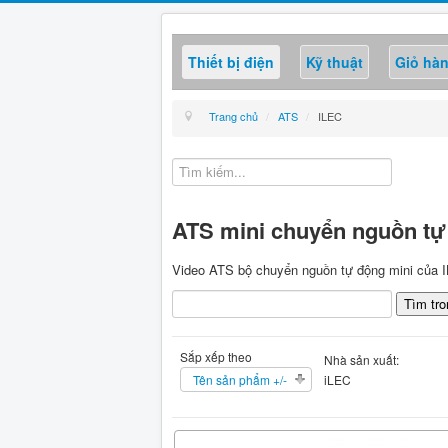
Thiết bị điện
Kỹ thuật
Giỏ hà
Trang chủ
/
ATS
/
ILEC
ATS mini chuyển nguồn tự
Video ATS bộ chuyển nguồn tự động mini c
Sắp xếp theo
Nhà sản xuất:
Tên sản phẩm +/-
iLEC