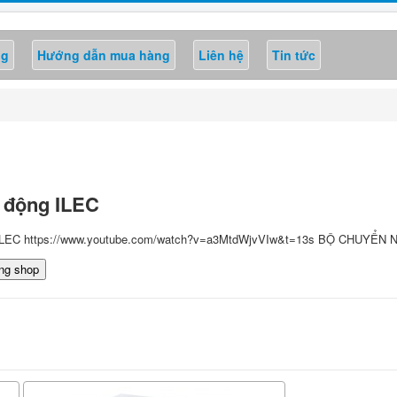
ng
Hướng dẫn mua hàng
Liên hệ
Tin tức
 động ILEC
ủa ILEC https://www.youtube.com/watch?v=a3MtdWjvVIw&t=13s BỘ CHUYỂ