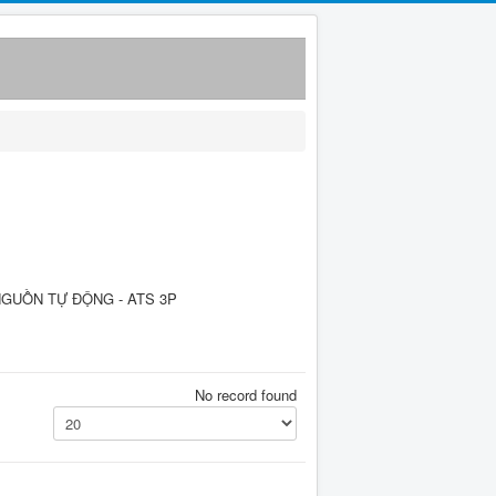
N NGUỒN TỰ ĐỘNG - ATS 3P
No record found