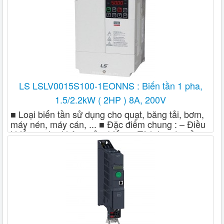
Truyền thông RS485, Digital và Analog, 1 hoặc 2
relay – Kết nối PC, màn hình (HAND/OFF/AUTO),
USB Port – Điều khiển từ xa, Kết nỗi dàng với
thiết bị ngoại vi – Dễ dàng cài đặt và thao tác,
thay thế, sửa chữa, bảo trì ■ Thương hiệu LSis (
Xuất xứ Hàn Quốc )
LS LSLV0015S100-1EONNS : Biến tần 1 pha,
1.5/2.2kW ( 2HP ) 8A, 200V
■ Loại biến tần sử dụng cho quạt, băng tải, bơm,
máy nén, máy cán, ... ■ Đặc điểm chung : – Điều
khiển vector không cảm biến, – Tích hợp truyền
thông RS485, LS bus / Modbus RTU – Tích hợp
bàn phím, điện trở thắng, control terminal I/O
5mm pitch – Dễ dàng cài đặt và thao tác, thay
thế, sửa chữa, bảo trì ■ Thương hiệu LSis ( Xuất
xứ Hàn Quốc )