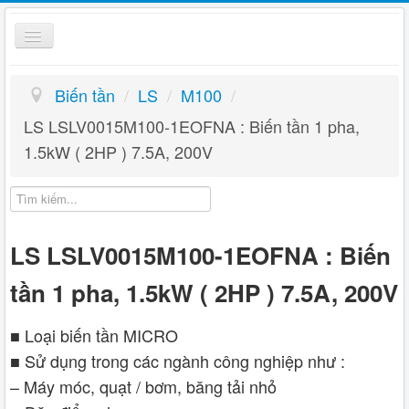
Toggle
Navigation
Biến Tần
Biến tần
/
LS
/
M100
/
Kỹ thuật
LS LSLV0015M100-1EOFNA : Biến tần 1 pha,
1.5kW ( 2HP ) 7.5A, 200V
Giỏ hàng
Hướng dẫn
Liên hệ
LS LSLV0015M100-1EOFNA : Biến
tần 1 pha, 1.5kW ( 2HP ) 7.5A, 200V
■ Loại biến tần MICRO
■ Sử dụng trong các ngành công nghiệp như :
– Máy móc, quạt / bơm, băng tải nhỏ