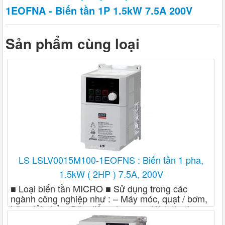
1EOFNA - Biến tần 1P 1.5kW 7.5A 200V
Sản phẩm cùng loại
LS LSLV0015M100-1EOFNS : Biến tần 1 pha,
1.5kW ( 2HP ) 7.5A, 200V
■ Loại biến tần MICRO ■ Sử dụng trong các
ngành công nghiệp như : – Máy móc, quạt / bơm,
băng tải nhỏ ■ Đặc điểm chung : – Kích thước
nhỏ gọn, lắp đặt trên thanh Din Rail – Tích hợp