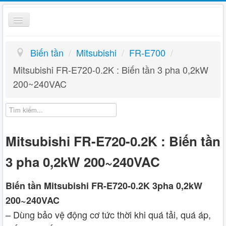
Toggle
Navigation
Biến Tần
Biến tần
/
Mitsubishi
/
FR-E700
/
Kỹ thuật
Mitsubishi FR-E720-0.2K : Biến tần 3 pha 0,2kW
200~240VAC
Giỏ hàng
Hướng dẫn
Liên hệ
Mitsubishi FR-E720-0.2K : Biến tần
3 pha 0,2kW 200~240VAC
Biến tần Mitsubishi FR-E720-0.2K 3pha 0,2kW
200~240VAC
– Dùng bảo vệ động cơ tức thời khi quá tải, quá áp,