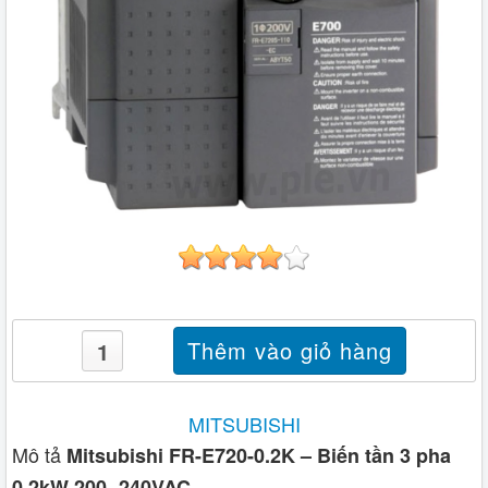
MITSUBISHI
Mô tả
Mitsubishi FR-E720-0.2K – Biến tần 3 pha
0,2kW 200~240VAC