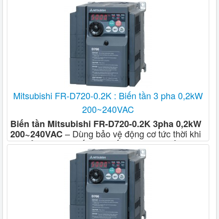
Mitsubishi FR-D720-0.2K : Biến tần 3 pha 0,2kW
200~240VAC
Biến tần Mitsubishi FR-D720-0.2K 3pha 0,2kW
– Dùng bảo vệ động cơ tức thời khi
200~240VAC
quá tải, quá áp, thấp áp, mất áp – Dùng bảo vệ
quá nhiệt, quá nhiệt điện trở phanh, ngắn mạch
khi đang hoạt động. – Chức năng tự động dò tốc
độ động cơ khi mất nguồn sử dụng cảm biến tốc
độ. – Chức năng KEB giữ động cơ hoạt động ổn
định khi mất nguồn dùng năng lượng tái sinh. –
Có khả năng điều khiển sensorless và không cần
thêm bộ điều khiển. – Cung cấp nhiều tính năng