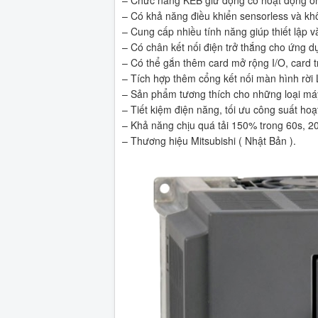
– Chức năng KEB giữ động cơ hoạt động ổn 
– Có khả năng điều khiển sensorless và kh
– Cung cấp nhiều tính năng giúp thiết lập v
– Có chân kết nối điện trở thắng cho ứng 
– Có thể gắn thêm card mở rộng I/O, card t
– Tích hợp thêm cổng kết nối màn hình rời
– Sản phẩm tương thích cho những loại máy 
– Tiết kiệm điện năng, tối ưu công suất ho
– Khả năng chịu quá tải 150% trong 60s, 2
– Thương hiệu Mitsubishi ( Nhật Bản ).