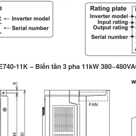
-E740-11K – Biến tần 3 pha 11kW 380~480V