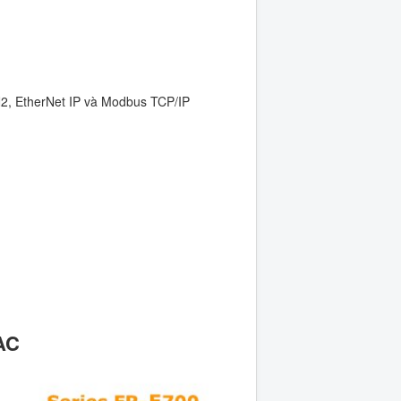
N2, EtherNet IP và Modbus TCP/IP
AC