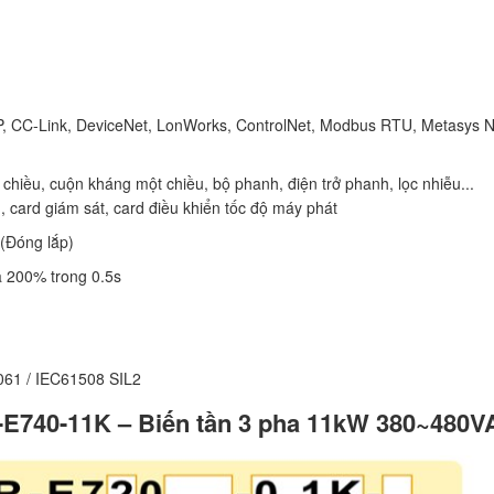
 DP, CC-Link, DeviceNet, LonWorks, ControlNet, Modbus RTU, Metasys 
hiều, cuộn kháng một chiều, bộ phanh, điện trở phanh, lọc nhiễu...
, card giám sát, card điều khiển tốc độ máy phát
 (Đóng lắp)
à 200% trong 0.5s
061 / IEC61508 SIL2
R-E740-11K – Biến tần 3 pha 11kW 380~480V