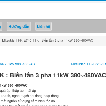
g
Hướng dẫn
Liên hệ
Mitsubishi FR-E740-11K : Biến tần 3 pha 11kW 380~480VAC
3 pha 7,5kW 380~480VAC
Mitsubishi FR-E720-0.
1K : Biến tần 3 pha 11kW 380~480VA
 11kW 380~480VAC
 quá áp, thấp áp, mất áp
rở phanh, ngắn mạch khi đang hoạt động.
i mất nguồn sử dụng cảm biến tốc độ.