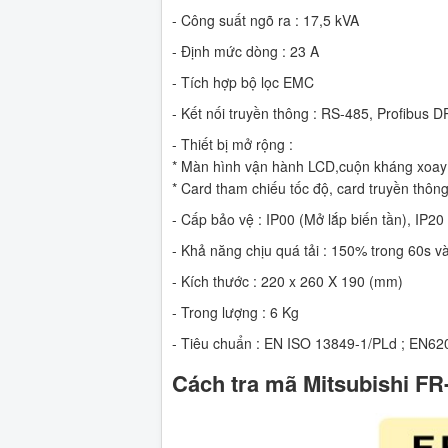
- Công suất ngõ ra : 17,5 kVA
- Định mức dòng : 23 A
- Tích hợp bộ lọc EMC
- Kết nối truyền thông : RS-485, Profibus
- Thiết bị mở rộng :
* Màn hình vận hành LCD,cuộn kháng xoay c
* Card tham chiếu tốc độ, card truyền thông
- Cấp bảo vệ : IP00 (Mở lắp biến tần), IP20
- Khả năng chịu quá tải : 150% trong 60s v
- Kích thước : 220 x 260 X 190 (mm)
- Trong lượng : 6 Kg
- Tiêu chuẩn : EN ISO 13849-1/PLd ; EN62
Cách tra mã Mitsubishi F