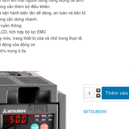
định khi mất nguồn dùng năng lượng tái sinh.
ông cần thêm bộ điều khiển.
à vận hành biến tần dễ dàng, an toàn và bền bỉ.
dụng cần dừng nhanh.
ruyền thông.
 LCD, tích hợp bộ lọc EMC
móc, trang thiết bị vừa và nhỏ trong thực tế.
ạt động của động cơ
00% trong 0.5s
MITSUBISHI