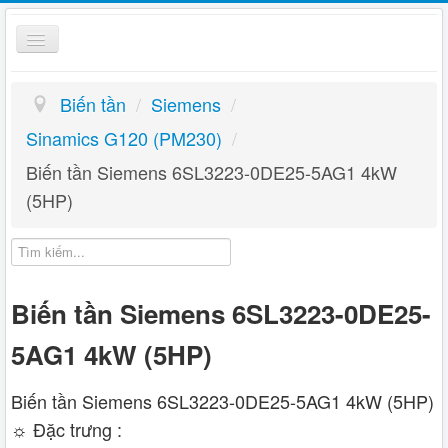
Toggle
Navigation
Biến Tần
Biến tần
/
Siemens
/
Kỹ thuật
Sinamics G120 (PM230)
/
Biến tần Siemens 6SL3223-0DE25-5AG1 4kW
Giỏ hàng
(5HP)
Hướng dẫn
Liên hệ
Biến tần Siemens 6SL3223-0DE25-
5AG1 4kW (5HP)
Biến tần Siemens 6SL3223-0DE25-5AG1 4kW (5HP)
☼ Đặc trưng :