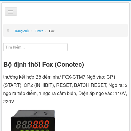
Toggle
Navigation
Thiết bị điện
Trang chủ
/
Timer
/
Fox
Kỹ thuật
Giỏ hàng
Bộ định thời Fox (Conotec)
Hướng dẫn mua hàng
Liên hệ
thường kết hợp Bộ đếm như FOX-CTM7 Ngõ vào: CP1
(START), CP2 (INHIBIT), RESET, BATCH RESET, Ngõ ra: 2
Tin tức
ngõ ra tiếp điểm, 1 ngõ ra cảm biến, Điện áp ngõ vào: 110V,
220V