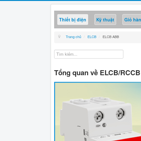
Thiết bị điện
Kỹ thuật
Giỏ hà
Trang chủ
/
ELCB
/
ELCB ABB
Tổng quan về ELCB/RCC