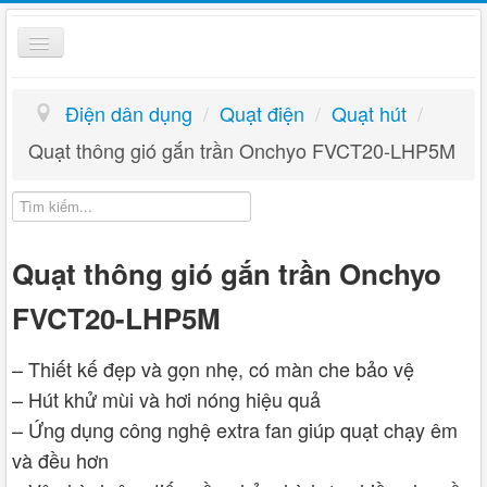
Toggle
Navigation
Điện dân dụng
Điện dân dụng
/
Quạt điện
/
Quạt hút
/
Giỏ hàng
Quạt thông gió gắn trần Onchyo FVCT20-LHP5M
Hướng dẫn
Liên hệ
Quạt thông gió gắn trần Onchyo
FVCT20-LHP5M
– Thiết kế đẹp và gọn nhẹ, có màn che bảo vệ
– Hút khử mùi và hơi nóng hiệu quả
– Ứng dụng công nghệ extra fan giúp quạt chạy êm
và đều hơn