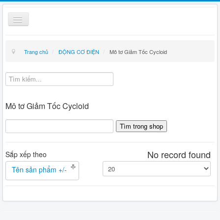
Toggle
Navigation
Thiết bị điện
Trang chủ
/
ĐỘNG CƠ ĐIỆN
/
Mô tơ Giảm Tốc Cycloid
Kỹ thuật
Giỏ hàng
Hướng dẫn mua hàng
Mô tơ Giảm Tốc Cycloid
Liên hệ
Tin tức
No record found
Sắp xếp theo
Tên sản phẩm +/-