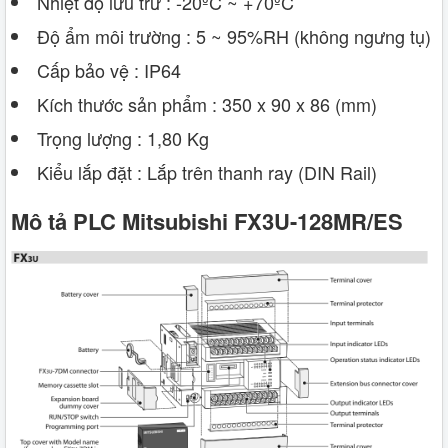
Nhiệt độ lưu trữ : -20ºC ~ +70ºC
Độ ẩm môi trường : 5 ~ 95%RH (không ngưng tụ)
Cấp bảo vệ : IP64
Kích thước sản phẩm : 350 x 90 x 86 (mm)
Trọng lượng : 1,80 Kg
Kiểu lắp đặt : Lắp trên thanh ray (DIN Rail)
Mô tả PLC Mitsubishi FX3U-128MR/ES