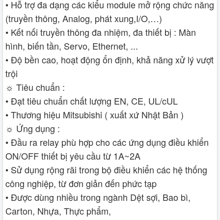
• Hỗ trợ đa dạng các kiểu module mở rộng chức năng
(truyền thông, Analog, phát xung,I/O,…)
• Kết nối truyền thông đa nhiệm, đa thiết bị : Màn
hình, biến tần, Servo, Ethernet, ...
• Độ bền cao, hoạt động ổn định, khả năng xử lý vượt
trội
☼ Tiêu chuẩn :
• Đạt tiêu chuẩn chất lượng EN, CE, UL/cUL
• Thương hiệu Mitsubishi ( xuất xứ Nhật Bản )
☼ Ứng dụng :
• Đầu ra relay phù hợp cho các ứng dụng điều khiển
ON/OFF thiết bị yêu cầu từ 1A~2A
• Sử dụng rộng rãi trong bộ điều khiển các hệ thống
công nghiệp, từ đơn giản đến phức tạp
• Được dùng nhiều trong ngành Dệt sợi, Bao bì,
Carton, Nhựa, Thực phẩm,