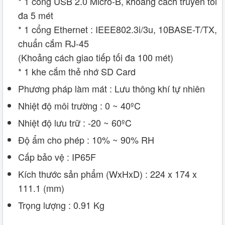
* 1 cổng USB 2.0 Micro-B, khoảng cách truyền tối
đa 5 mét
* 1 cổng Ethernet : IEEE802.3i/3u, 10BASE-T/TX,
chuẩn cắm RJ-45
(Khoảng cách giao tiếp tối đa 100 mét)
* 1 khe cắm thẻ nhớ SD Card
Phương pháp làm mát : Lưu thông khí tự nhiên
Nhiệt độ môi trường : 0 ~ 40ºC
Nhiệt độ lưu trữ : -20 ~ 60ºC
Độ ẩm cho phép : 10% ~ 90% RH
Cấp bảo vệ : IP65F
Kích thước sản phẩm (WxHxD) : 224 x 174 x
111.1 (mm)
Trọng lượng : 0.91 Kg