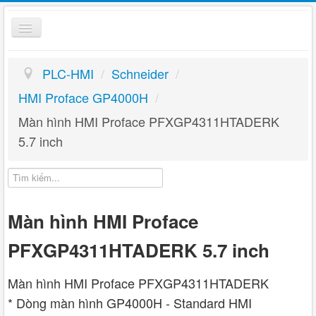
Toggle
Navigation
PLC HMI
PLC-HMI
/
Schneider
/
Giỏ hàng
HMI Proface GP4000H
/
Màn hình HMI Proface PFXGP4311HTADERK
Hướng dẫn
5.7 inch
Liên hệ
Màn hình HMI Proface
PFXGP4311HTADERK 5.7 inch
Màn hình HMI Proface PFXGP4311HTADERK
* Dòng màn hình GP4000H - Standard HMI