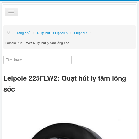
Toggle
Navigation
Thiết bị điện
Trang chủ
/
Quạt hút - Quạt điện
/
Quạt hút
/
Kỹ thuật
Leipole 225FLW2: Quạt hút ly tâm lồng sóc
Giỏ hàng
Hướng dẫn mua hàng
Leipole 225FLW2: Quạt hút ly tâm lồng
Liên hệ
sóc
Tin tức