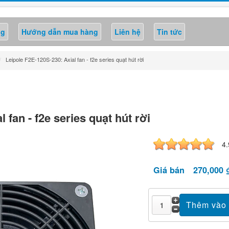
ng
Hướng dẫn mua hàng
Liên hệ
Tin tức
/
Leipole F2E-120S-230: Axial fan - f2e series quạt hút rời
 fan - f2e series quạt hút rời
4.
Giá bán
270,000 