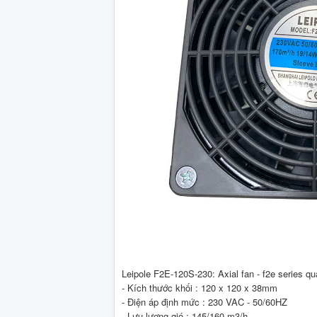
Leipole F2E-120S-230: Axial fan - f2e series quạ
- Kích thước khối : 120 x 120 x 38mm
- Điện áp định mức : 230 VAC - 50/60HZ
- Lưu lượng gió : 145/160 m3/h