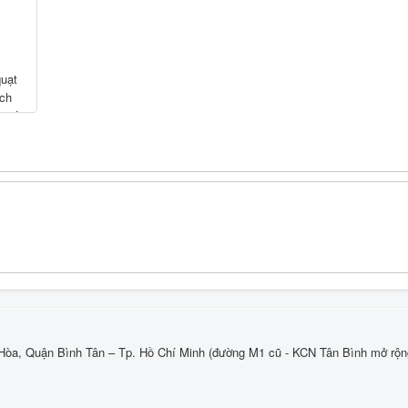
quạt
ích
h mức
/h -
òa, Quận Bình Tân – Tp. Hồ Chí Minh (đường M1 cũ - KCN Tân Bình mở rộn