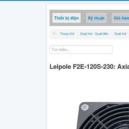
Thiết bị điện
Kỹ thuật
Giỏ hà
Trang chủ
/
Quạt hút - Quạt điện
/
Quạt hút
Leipole F2E-120S-230: Axial