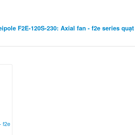
pole F2E-120S-230: Axial fan - f2e series quạt h
- f2e