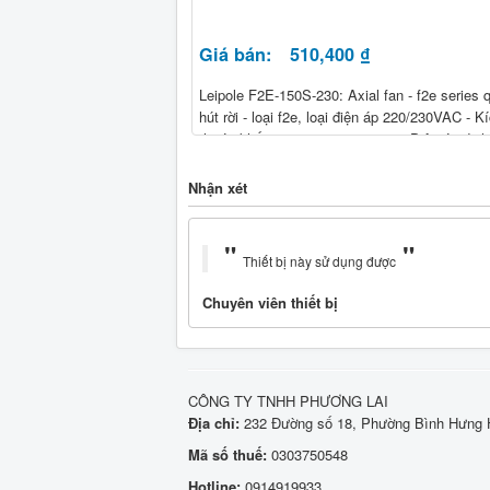
Giá bán:
510,400 ₫
Leipole F2E-150S-230: Axial fan - f2e series 
hút rời - loại f2e, loại điện áp 220/230VAC - K
thước khối : 150 x 172 x 51mm - Điện áp địn
: 230 VAC - 50/60HZ - Lưu lượng gió : 300 m3
Công suất : 25W-50HZ
Nhận xét
Thiết bị này sử dụng được
Chuyên viên thiết bị
CÔNG TY TNHH PHƯƠNG LAI
Địa chỉ:
232 Đường số 18, Phường Bình Hưng H
Mã số thuế:
0303750548
Hotline:
0914919933