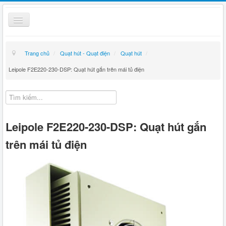
Toggle
Navigation
Thiết bị điện
Trang chủ
/
Quạt hút - Quạt điện
/
Quạt hút
/
Kỹ thuật
Leipole F2E220-230-DSP: Quạt hút gắn trên mái tủ điện
Giỏ hàng
Hướng dẫn mua hàng
Leipole F2E220-230-DSP: Quạt hút gắn
Liên hệ
trên mái tủ điện
Tin tức