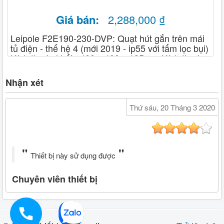
Giá bán:
2,288,000 ₫
Leipole F2E190-230-DVP: Quạt hút gắn trên mái
tủ điện - thế hệ 4 (mới 2019 - ip55 với tấm lọc bụi)
Kích thước khối : 400 x 400 x 135mm Kích thước
lổ khoét : 258 x 258 mm Điện áp định mức : 230
VAC - 50/60HZ - Lưu lượng gió : 570 / 620 m3/h -
Nhận xét
Quạt gắn kèm : 190FLW2
Thứ sáu, 20 Tháng 3 2020
Thiết bị này sử dụng được
Chuyên viên thiết bị
0914919933