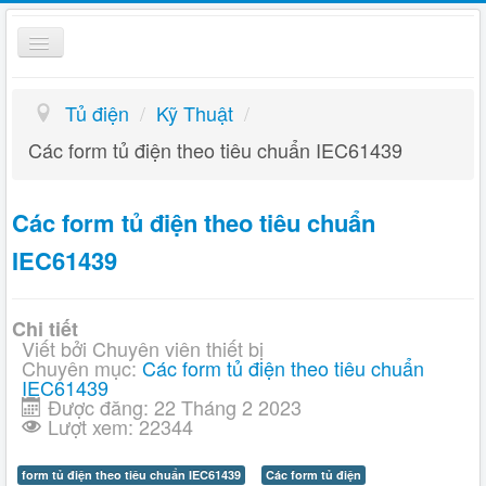
Toggle
Navigation
Tủ điện
Tủ điện
/
Kỹ Thuật
/
Giỏ hàng
Các form tủ điện theo tiêu chuẩn IEC61439
Hướng dẫn
Các form tủ điện theo tiêu chuẩn
Liên hệ
IEC61439
Kỹ Thuật
Chi tiết
Viết bởi
Chuyên viên thiết bị
Chuyên mục:
Các form tủ điện theo tiêu chuẩn
IEC61439
Được đăng: 22 Tháng 2 2023
Lượt xem: 22344
form tủ điện theo tiêu chuẩn IEC61439
Các form tủ điện