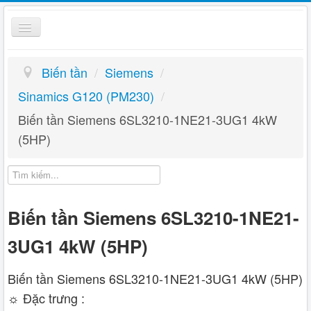
Toggle
Navigation
Biến Tần
Biến tần
/
Siemens
/
Kỹ thuật
Sinamics G120 (PM230)
/
Biến tần Siemens 6SL3210-1NE21-3UG1 4kW
Giỏ hàng
(5HP)
Hướng dẫn
Liên hệ
Biến tần Siemens 6SL3210-1NE21-
3UG1 4kW (5HP)
Biến tần Siemens 6SL3210-1NE21-3UG1 4kW (5HP)
☼ Đặc trưng :