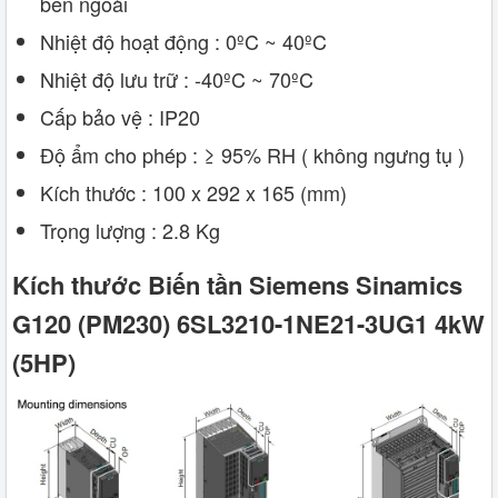
bên ngoài
Nhiệt độ hoạt động : 0ºC ~ 40ºC
Nhiệt độ lưu trữ : -40ºC ~ 70ºC
Cấp bảo vệ : IP20
Độ ẩm cho phép : ≥ 95% RH ( không ngưng tụ )
Kích thước : 100 x 292 x 165 (mm)
Trọng lượng : 2.8 Kg
Kích thước Biến tần Siemens Sinamics
G120 (PM230) 6SL3210-1NE21-3UG1 4kW
(5HP)