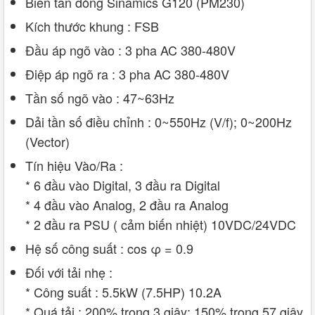
Biến tần dòng Sinamics G120 (PM230)
Kích thước khung : FSB
Đầu áp ngõ vào : 3 pha AC 380-480V
Điệp áp ngõ ra : 3 pha AC 380-480V
Tần số ngõ vào : 47~63Hz
Dải tần số điều chỉnh : 0~550Hz (V/f); 0~200Hz
(Vector)
Tín hiệu Vào/Ra :
* 6 đầu vào Digital, 3 đầu ra Digital
* 4 đầu vào Analog, 2 đầu ra Analog
* 2 đầu ra PSU ( cảm biến nhiệt) 10VDC/24VDC
Hệ số công suất : cos φ = 0.9
Đối với tải nhẹ :
* Công suất : 5.5kW (7.5HP) 10.2A
* Quá tải : 200% trong 3 giây; 150% trong 57 giây