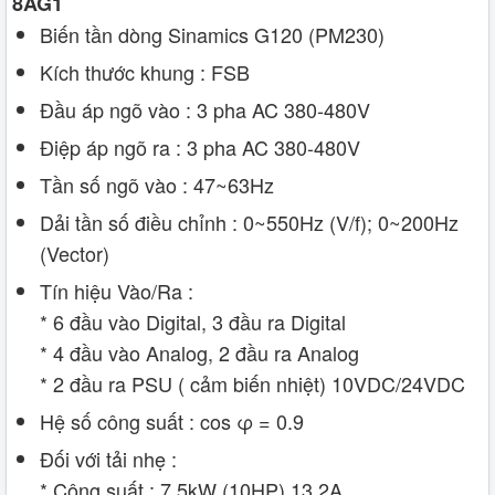
8AG1
Biến tần dòng Sinamics G120 (PM230)
Kích thước khung : FSB
Đầu áp ngõ vào : 3 pha AC 380-480V
Điệp áp ngõ ra : 3 pha AC 380-480V
Tần số ngõ vào : 47~63Hz
Dải tần số điều chỉnh : 0~550Hz (V/f); 0~200Hz
(Vector)
Tín hiệu Vào/Ra :
* 6 đầu vào Digital, 3 đầu ra Digital
* 4 đầu vào Analog, 2 đầu ra Analog
* 2 đầu ra PSU ( cảm biến nhiệt) 10VDC/24VDC
Hệ số công suất : cos φ = 0.9
Đối với tải nhẹ :
* Công suất : 7.5kW (10HP) 13.2A