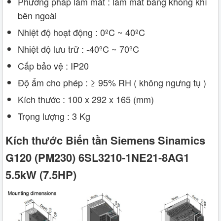
Phương pháp làm mát : làm mát bằng không khí
bên ngoài
Nhiệt độ hoạt động : 0ºC ~ 40ºC
Nhiệt độ lưu trữ : -40ºC ~ 70ºC
Cấp bảo vệ : IP20
Độ ẩm cho phép : ≥ 95% RH ( không ngưng tụ )
Kích thước : 100 x 292 x 165 (mm)
Trọng lượng : 3 Kg
Kích thước Biến tần Siemens Sinamics
G120 (PM230) 6SL3210-1NE21-8AG1
5.5kW (7.5HP)