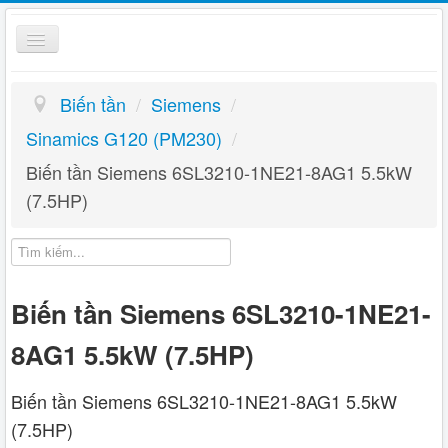
Toggle
Navigation
Biến Tần
Biến tần
/
Siemens
/
Kỹ thuật
Sinamics G120 (PM230)
/
Biến tần Siemens 6SL3210-1NE21-8AG1 5.5kW
Giỏ hàng
(7.5HP)
Hướng dẫn
Liên hệ
Biến tần Siemens 6SL3210-1NE21-
8AG1 5.5kW (7.5HP)
Biến tần Siemens 6SL3210-1NE21-8AG1 5.5kW
(7.5HP)