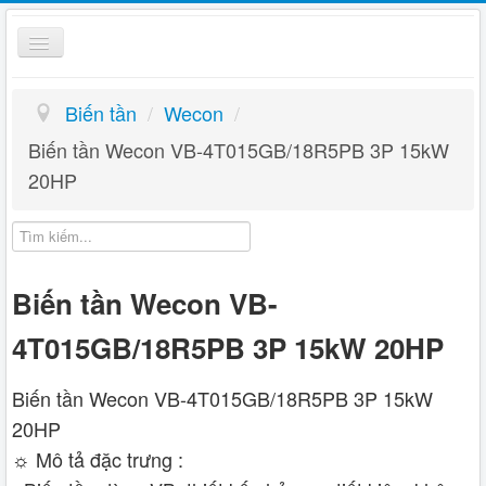
Toggle
Navigation
Biến Tần
Biến tần
/
Wecon
/
Kỹ thuật
Biến tần Wecon VB-4T015GB/18R5PB 3P 15kW
20HP
Giỏ hàng
Hướng dẫn
Liên hệ
Biến tần Wecon VB-
4T015GB/18R5PB 3P 15kW 20HP
Biến tần Wecon VB-4T015GB/18R5PB 3P 15kW
20HP
☼ Mô tả đặc trưng :