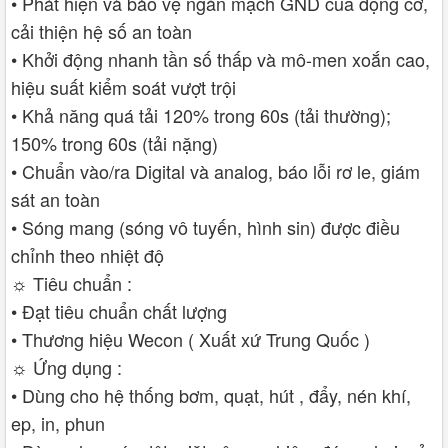
• Phát hiện và bảo vệ ngắn mạch GND của động cơ,
cải thiện hệ số an toàn
• Khởi động nhanh tần số thấp và mô-men xoắn cao,
hiệu suất kiểm soát vượt trội
• Khả năng quá tải 120% trong 60s (tải thường);
150% trong 60s (tải nặng)
• Chuẩn vào/ra Digital và analog, báo lỗi rơ le, giám
sát an toàn
• Sóng mang (sóng vô tuyến, hình sin) được điều
chỉnh theo nhiệt độ
☼ Tiêu chuẩn :
• Đạt tiêu chuẩn chất lượng
• Thương hiệu Wecon ( Xuất xứ Trung Quốc )
☼ Ứng dụng :
• Dùng cho hệ thống bơm, quạt, hút , đẩy, nén khí,
ep, in, phun