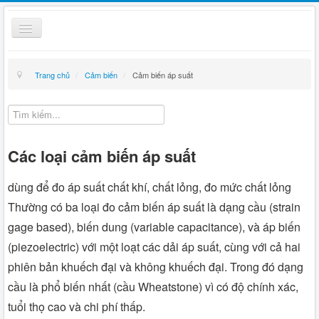
Toggle
Navigation
Thiết bị điện
Trang chủ
/
Cảm biến
/
Cảm biến áp suất
Kỹ thuật
Giỏ hàng
Các loại cảm biến áp suất
Hướng dẫn mua hàng
Liên hệ
dùng để đo áp suất chất khí, chất lỏng, đo mức chất lỏng
Thường có ba loại đo cảm biến áp suất là dạng cầu (strain
Tin tức
gage based), biến dung (variable capacitance), và áp biến
(piezoelectric) với một loạt các dải áp suất, cùng với cả hai
phiên bản khuếch đại và không khuếch đại. Trong đó dạng
cầu là phổ biến nhất (cầu Wheatstone) vì có độ chính xác,
tuổi thọ cao và chi phí thấp.