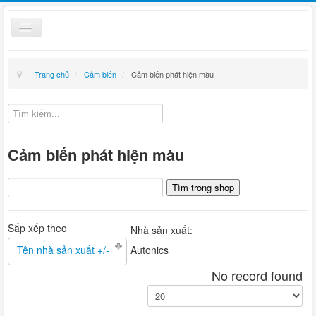
Toggle
Navigation
Thiết bị điện
Trang chủ
/
Cảm biến
/
Cảm biến phát hiện màu
Kỹ thuật
Giỏ hàng
Cảm biến phát hiện màu
Hướng dẫn mua hàng
Liên hệ
Tin tức
Sắp xếp theo
Nhà sản xuất:
Tên nhà sản xuất +/-
Autonics
No record found