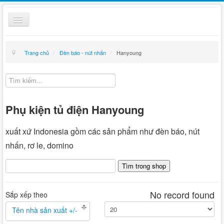
Toggle
Navigation
Thiết bị điện
Trang chủ
/
Đèn báo - nút nhấn
/
Hanyoung
Kỹ thuật
Giỏ hàng
Phụ kiện tủ điện Hanyoung
Hướng dẫn mua hàng
Liên hệ
xuất xứ Indonesia gồm các sản phẩm như đèn báo, nút
nhấn, rơ le, domino
Tin tức
No record found
Sắp xếp theo
Tên nhà sản xuất +/-