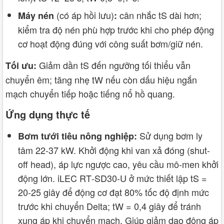
(có áp hồi lưu)
cân nhắc tS dài hơn;
Máy nén
:
kiểm tra độ nén phù hợp trước khi cho phép động
cơ hoạt động đúng với công suất bơm/giữ nén.
Giảm dần tS đến ngưỡng tối thiểu vẫn
Tối ưu:
chuyển êm; tăng nhẹ tW nếu còn dấu hiệu ngắn
mạch chuyển tiếp hoặc tiếng nổ hồ quang.
Ứng dụng thực tế
Sử dụng bơm ly
Bơm tưới tiêu nông nghiệp:
tâm 22-37 kW. Khởi động khi van xả đóng (shut-
off head), áp lực ngược cao, yêu cầu mô-men khởi
động lớn. iLEC RT‑SD30-U ở mức thiết lập tS =
20-25 giây để động cơ đạt 80% tốc độ định mức
trước khi chuyển Delta; tW = 0,4 giây để tránh
xung áp khi chuyển mạch. Giúp giảm dao động áp