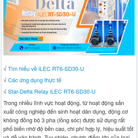
√
Tìm hiểu về iLEC RT6-SD30-U
√
Các ứng dụng thực tế
√
Star-Delta Relay iLEC RT6-SD30-U
Trong nhiều lĩnh vực hoạt động, từ hoạt động sản
xuất công nghiệp đến sinh hoạt dân dụng, động cơ
không đồng bộ 3 pha (lồng sóc) được sử dụng rất
phổ biến nhờ độ bền cao, chi phí hợp lý, hiệu suất tốt
và dễ vận hành. Tuy nhiên, nhược điểm lớn của loại