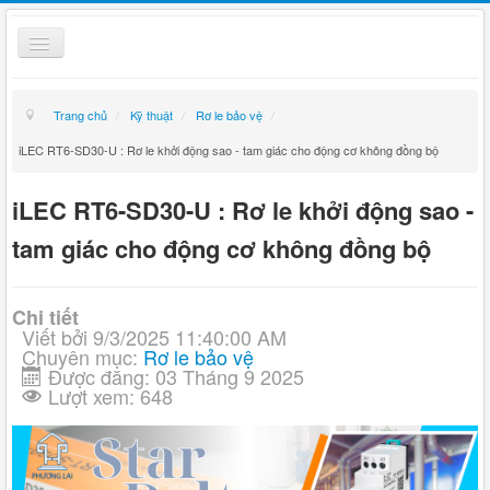
Toggle
Navigation
Thiết bị điện
Trang chủ
/
Kỹ thuật
/
Rơ le bảo vệ
/
Kỹ thuật
iLEC RT6-SD30-U : Rơ le khởi động sao - tam giác cho động cơ không đồng bộ
Giỏ hàng
iLEC RT6-SD30-U : Rơ le khởi động sao -
Hướng dẫn mua hàng
tam giác cho động cơ không đồng bộ
Liên hệ
Chi tiết
Tin tức
Viết bởi
9/3/2025 11:40:00 AM
Chuyên mục:
Rơ le bảo vệ
Được đăng: 03 Tháng 9 2025
Lượt xem: 648