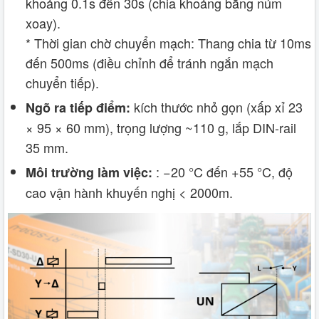
khoảng 0.1s đến 30s (chia khoảng bằng núm
xoay).
* Thời gian chờ chuyển mạch: Thang chia từ 10ms
đến 500ms (điều chỉnh để tránh ngắn mạch
chuyển tiếp).
kích thước nhỏ gọn (xấp xỉ 23
Ngõ ra tiếp điểm:
× 95 × 60 mm), trọng lượng ~110 g, lắp DIN‑rail
35 mm.
: −20 °C đến +55 °C, độ
Môi trường làm việc:
cao vận hành khuyến nghị < 2000m.