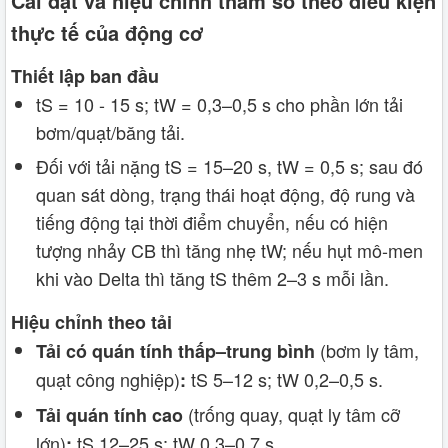
Cài đặt và hiệu chỉnh tham số theo điều kiện
thực tế của động cơ
Thiết lập ban đầu
tS = 10 - 15 s; tW = 0,3–0,5 s cho phần lớn tải
bơm/quạt/băng tải.
Đối với tải nặng tS = 15–20 s, tW = 0,5 s; sau đó
quan sát dòng, trạng thái hoạt động, độ rung và
tiếng động tại thời điểm chuyển, nếu có hiện
tượng nhảy CB thì tăng nhẹ tW; nếu hụt mô-men
khi vào Delta thì tăng tS thêm 2–3 s mỗi lần.
Hiệu chỉnh theo tải
(bơm ly tâm,
Tải có quán tính thấp–trung bình
quạt công nghiệp)
tS 5–12 s; tW 0,2–0,5 s.
:
(trống quay, quạt ly tâm cỡ
Tải quán tính cao
lớn)
tS 12–25 s; tW 0,3–0,7 s.
: