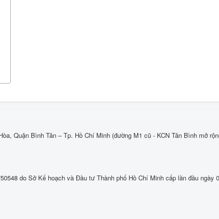
òa, Quận Bình Tân – Tp. Hồ Chí Minh (đường M1 cũ - KCN Tân Bình mở rộn
50548 do Sở Kế hoạch và Đầu tư Thành phố Hồ Chí Minh cấp lần đầu ngày 