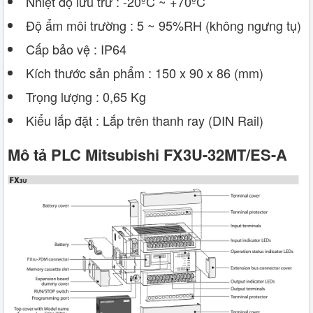
Nhiệt độ lưu trữ : -20ºC ~ +70ºC
Độ ẩm môi trường : 5 ~ 95%RH (không ngưng tụ)
Cấp bảo vệ : IP64
Kích thước sản phẩm : 150 x 90 x 86 (mm)
Trọng lượng : 0,65 Kg
Kiểu lắp đặt : Lắp trên thanh ray (DIN Rail)
Mô tả PLC Mitsubishi FX3U-32MT/ES-A