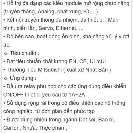
• Hỗ trợ đa dạng các kiểu module mở rộng chức năng
(truyền thông, Analog, phát xung,I/O,…)
• Kết nối truyền thông đa nhiệm, đa thiết bị : Màn
hình, biến tần, Servo, Ethernet, ...
• Độ bền cao, hoạt động ổn định, khả năng xử lý vượt
trội
☼ Tiêu chuẩn :
• Đạt tiêu chuẩn chất lượng EN, CE, UL/cUL
• Thương hiệu Mitsubishi ( xuất xứ Nhật Bản )
☼ Ứng dụng :
• Đầu ra relay phù hợp cho các ứng dụng điều khiển
ON/OFF thiết bị yêu cầu từ 1A~2A
• Sử dụng rộng rãi trong bộ điều khiển các hệ thống
công nghiệp, từ đơn giản đến phức tạp
• Được dùng nhiều trong ngành Dệt sợi, Bao bì,
Carton, Nhựa, Thực phẩm,