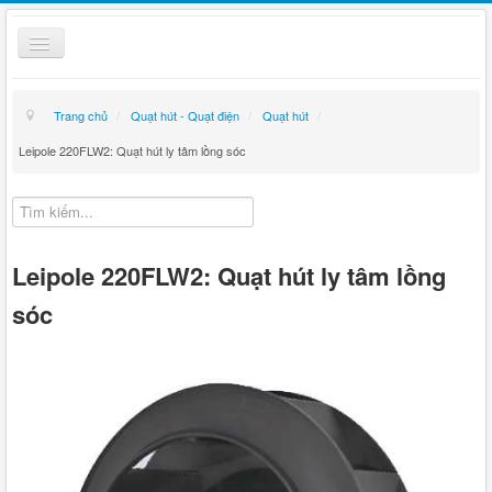
Toggle
Navigation
Thiết bị điện
Trang chủ
/
Quạt hút - Quạt điện
/
Quạt hút
/
Kỹ thuật
Leipole 220FLW2: Quạt hút ly tâm lồng sóc
Giỏ hàng
Hướng dẫn mua hàng
Leipole 220FLW2: Quạt hút ly tâm lồng
Liên hệ
sóc
Tin tức