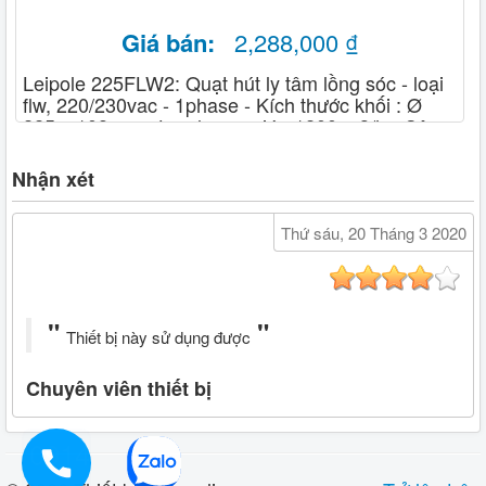
Giá bán:
2,288,000 ₫
Leipole 225FLW2: Quạt hút ly tâm lồng sóc - loại
flw, 220/230vac - 1phase - Kích thước khối : Ø
225 x 108mm - Lưu lượng gió : 1200 m3/h - Công
suất : 135W-50HZ
Nhận xét
Thứ sáu, 20 Tháng 3 2020
Thiết bị này sử dụng được
Chuyên viên thiết bị
0914919933