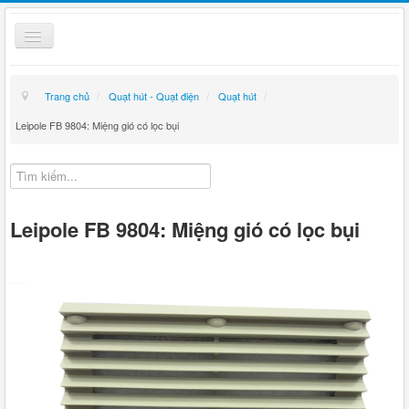
Toggle
Navigation
Thiết bị điện
Trang chủ
/
Quạt hút - Quạt điện
/
Quạt hút
/
Kỹ thuật
Leipole FB 9804: Miệng gió có lọc bụi
Giỏ hàng
Hướng dẫn mua hàng
Leipole FB 9804: Miệng gió có lọc bụi
Liên hệ
Tin tức