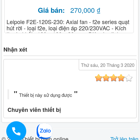
Giá bán:
270,000 ₫
Leipole F2E-120S-230: Axial fan - f2e series quạt
hút rời - loại f2e, loại điện áp 220/230VAC - Kích
thước khối : 120 x 120 x 38mm - Điện áp định
mức : 230 VAC - 50/60HZ - Lưu lượng gió :
145/160 m3/h - Công suất : 17W-50HZ
Nhận xét
Thứ sáu, 20 Tháng 3 2020
Thiết bị này sử dụng được
Chuyên viên thiết bị
0914919933
© 2026 Thiết bị điện online
Trở lên trên