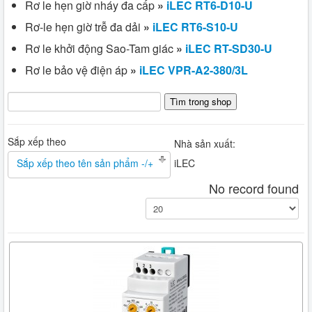
Rơ le hẹn giờ nháy đa cấp
»
iLEC RT6-D10-U
Rơ-le hẹn giờ trễ đa dải
»
iLEC RT6-S10-U
Rơ le khởi động Sao-Tam giác
»
iLEC RT-SD30-U
Rơ le bảo vệ điện áp
»
iLEC VPR-A2-380/3L
Sắp xếp theo
Nhà sản xuất:
Sắp xếp theo tên sản phẩm -/+
iLEC
No record found